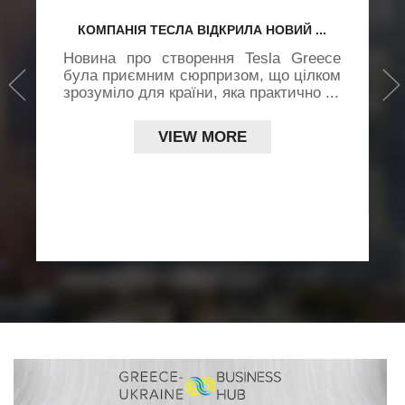
КОМПАНІЯ ТЕСЛА ВІДКРИЛА НОВИЙ ...
Новина про створення Tesla Greece
х
›
була приємним сюрпризом, що цілком
ї
зрозуміло для країни, яка практично ...
.,
д
L
VIEW MORE
..