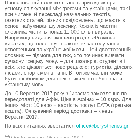
Пропонований словник стане в пригоді як при
усному спілкуванні між греками та українцями, так і
при читанні й перекладі навчальних текстів,
газетних статей, різних повідомлень, що мають в
основі найуживанішу лексику. Кожна із частин
словника містить понад 11 000 слів і виразів.
Наприкінці видання вміщено розділ «Розмовні
вирази», що полегшує практичне застосування
новогрецької та української мови. Цей двосторонній
словник — підмога для тих, хто починає вивчати
сучасну грецьку мову, – для школярів, студентів і
всіх, хто цікавиться новогрецькою: туристів, ділових
людей, спортсменів та ін. В той же час він може
бути посібником для греків, яким потрібно знати
українську мову.
До 10 Вересня 2017 року збираємо замовлення по
передоплаті для Афін. Ціна в Афінах – 10 євро. Для
інших міст: 10 євро + вартість послуг ΕΛΤΑ (грецька
пошта). Очікуваний період доставки – кінець
Вересня 2017.
По всіх питаннях звертатися
office@borysthenes.gr
Опубліковано: 05 серпня 2017