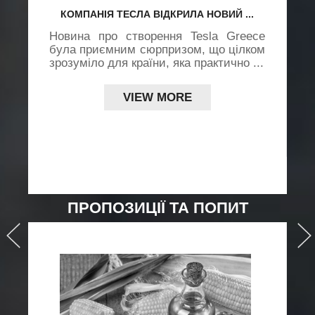
КОМПАНІЯ ТЕСЛА ВІДКРИЛА НОВИЙ ...
Новина про створення Tesla Greece
х
була приємним сюрпризом, що цілком
ї
зрозуміло для країни, яка практично ...
.,
д
L
VIEW MORE
..
ПРОПОЗИЦІЇ ТА ПОПИТ
›
›
›