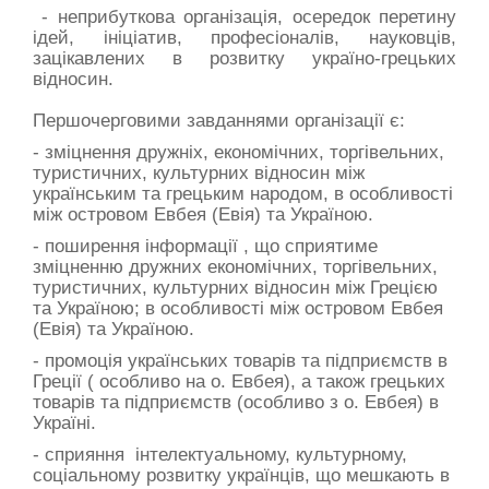
- неприбуткова організація, осередок перетину
ідей, ініціатив, професіоналів, науковців,
зацікавлених в розвитку україно-грецьких
відносин.
Першочерговими завданнями організації є:
- зміцнення дружніх, економічних, торгівельних,
туристичних, культурних відносин між
українським та грецьким народом, в особливості
між островом Евбея (Евія) та Україною.
- поширення інформації , що сприятиме
зміцненню дружних економічних, торгівельних,
туристичних, культурних відносин між Грецією
та Україною; в особливості між островом Евбея
(Евія) та Україною.
- промоція українських товарів та підприємств в
Греції ( особливо на о. Евбея), а також грецьких
товарів та підприємств (особливо з о. Евбея) в
Україні.
- сприяння інтелектуальному, культурному,
соціальному розвитку українців, що мешкають в