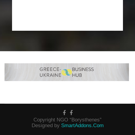
Copyright NGO “Borysthenes”
Designed by
SmartAddons.Com